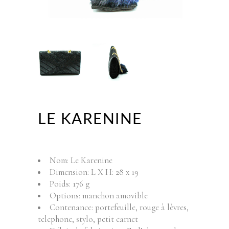
LE KARENINE
Nom: Le Karenine
Dimension: L X H: 28 x 19
Poids: 176 g
Options: manchon amovible
Contenance: portefeuille, rouge à lèvres,
telephone, stylo, petit carnet