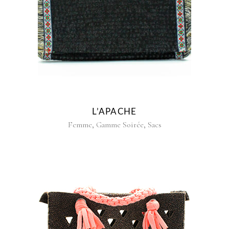
L’APACHE
,
,
Femme
Gamme Soirée
Sacs