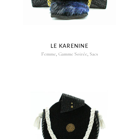
LE KARENINE
,
,
Femme
Gamme Soirée
Sacs