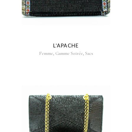
L’APACHE
,
,
Femme
Gamme Soirée
Sacs