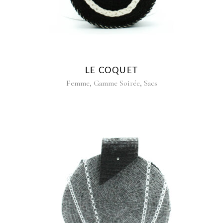
LE COQUET
,
,
Femme
Gamme Soirée
Sacs