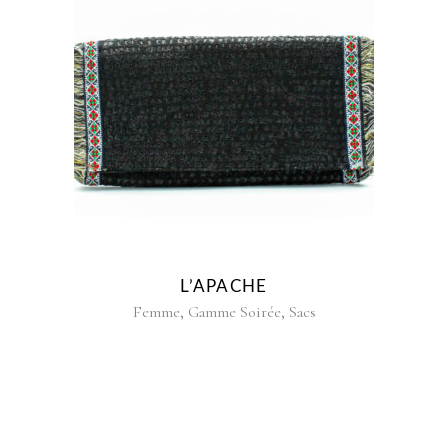
L’APACHE
,
,
Femme
Gamme Soirée
Sacs