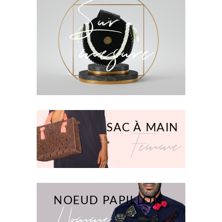
Sur
mesure
SAC À MAIN
Femme
NOEUD PAPILLON
Homme