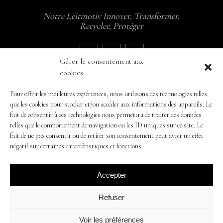
Notre Leitmotiv Innover, Transformer,
Recycler, Protéger
Gérer le consentement aux
cookies
Pour offrir les meilleures expériences, nous utilisons des technologies telles
que les cookies pour stocker et/ou accéder aux informations des appareils. Le
fait de consentir à ces technologies nous permettra de traiter des données
NAVIGATION
telles que le comportement de navigation ou les ID uniques sur ce site. Le
Mentions légales
fait de ne pas consentir ou de retirer son consentement peut avoir un effet
CGV
négatif sur certaines caractéristiques et fonctions.
Accepter
Refuser
Voir les préférences